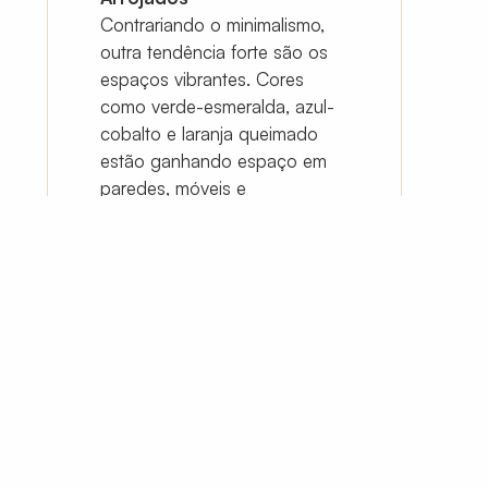
Contrariando o minimalismo,
outra tendência forte são os
espaços vibrantes. Cores
como verde-esmeralda, azul-
cobalto e laranja queimado
estão ganhando espaço em
paredes, móveis e
decorações.
Design Multifuncional
Com espaços cada vez
menores, móveis
multifuncionais são essenciais.
Sofás-camas, mesas
dobráveis e estantes com
divisórias ajudam a aproveitar
cada metro quadrado.